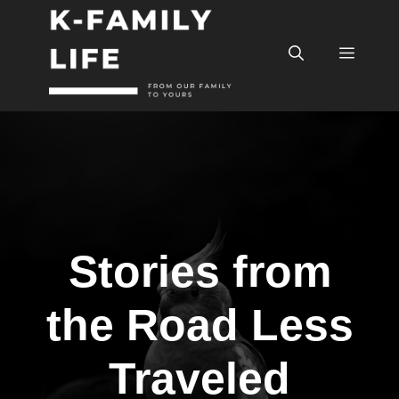
컨
텐
메
츠
로
건
뉴
너
뛰
기
Stories from
the Road Less
Traveled